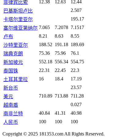
12.38
12.63
12.44
菲律宾比索
2.507
巴基斯坦卢比
195.17
卡塔尔里亚尔
7.065
7.2078
7.1517
塞尔维亚第纳尔
8.21
8.63
8.55
卢布
188.52
191.18
189.69
沙特里亚尔
75.36
75.96
76.1
瑞典克朗
552.18
556.34
554.75
新加坡元
22.31
22.45
22.3
泰国铢
16
18.4
17.19
土耳其里拉
23.57
新台币
710.89
713.88
711.28
美元
0.027
越南盾
40.84
41.31
40.98
南非兰特
100
100
100
人民币
Copyright © 2025 181353.com All Rights Reserved.