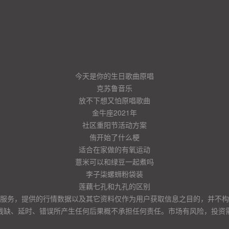
今天是你的生日歌曲原唱
克苏鲁音乐
放不下想又怕原唱歌曲
金牛座2021年
社区重阳节活动方案
侑开始了什么梗
适合在家做的有氧运动
薏米可以和绿豆一起煮吗
李子柒螺蛳粉袋装
莲藕七孔和九孔的区别
服务，提供的行情数据以及其它资料仅作为用户获取信息之目的，并不构
残缺、延时、错误所产生任何后果概不承担任何责任。市场有风险，投资